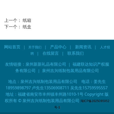
上一个：
纸箱
下一个：
纸盒
网站首页
产品中心
新闻资讯
|
关于我们
|
|
| 人才招
在线留言
联系我们
聘 |
|
友情链接：
泉州新新礼品有限公司
|
福建联达知识产权服
务有限公司
|
泉州吉兴纸制包装用品有限公司
地点：泉州吉兴纸制包装用品有限公司 电话：姜先生
18959898797 卢先生13506908711 吴先生15759595557
地址：福建省南安市丰州镇丰州路1010-1号 Copyright 版
权所有 © 泉州吉兴纸制包装用品有限公司
闽ICP备2025095052
号-1