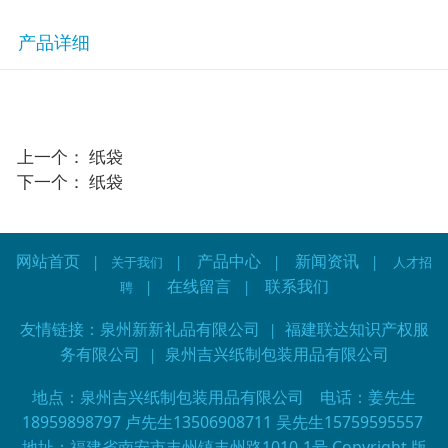
产品详细
上一个：
纸袋
下一个：
纸袋
网站首页
产品中心
新闻资讯
|
关于我们
|
|
| 人才招
在线留言
联系我们
聘 |
|
友情链接：
泉州新新礼品有限公司
|
福建联达知识产权服
务有限公司
|
泉州吉兴纸制包装用品有限公司
地点：泉州吉兴纸制包装用品有限公司 电话：姜先生
18959898797 卢先生13506908711 吴先生15759595557
地址：福建省南安市丰州镇丰州路1010-1号 Copyright 版